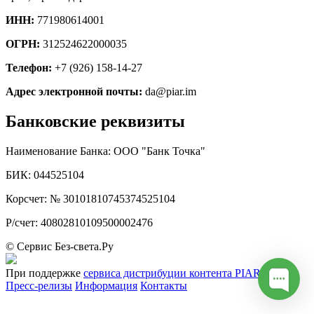
ИНН:
771980614001
ОГРН:
312524622000035
Телефон:
+7 (926) 158-14-27
Адрес электронной почты:
da@piar.im
Банковские реквизиты
Наименование Банка:
ООО "Банк Точка"
БИК:
044525104
Корсчет:
№
30101810745374525104
Р/счет:
40802810109500002476
© Сервис Без-света.Ру
При поддержке
сервиса дистрибуции контента PIAR.IM
Пресс-релизы
Информация
Контакты