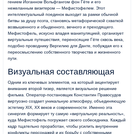
гением Иоганном Вольфгангом фон Гёте и его
нежеланным визитером — Мефистофелем. Этот
интеллектуальный поединок выходит за рамки обычной
битвы за душу поэта, становясь метафорической схваткой
возвышенного и обыденного, вечного и преходящего.
Мефистофель, искусно владея манипуляцией, организует
виртуальные путешествия, переносящие Гёте сквозь века,
подобно проводнику Вергилию для Данте, побуждая его к
переосмыслению собственного творчества и жизненного
пути.
Визуальная составляющая
Одним из ключевых элементов, на который акцентирует
внимание второй тизер, является визуальное решение
фильма. Оператор-постановщик Константин Правосудов
виртуозно создает уникальную атмосферу, объединяющую
эстетику XIX, XX веков и современности. Именно эта
синергия формирует ту самую «виртуальную реальность»,
куда Мефистофель погружает своего собеседника. Каждый
кадр тщательно проработан, чтобы усилить внутренние
конфликты персонажей и их борьбу с собственными