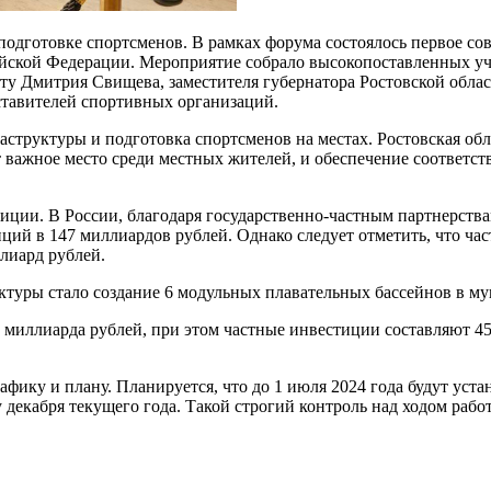
одготовке спортсменов. В рамках форума состоялось первое со
сийской Федерации. Мероприятие собрало высокопоставленных у
рту Дмитрия Свищева, заместителя губернатора Ростовской обла
дставителей спортивных организаций.
структуры и подготовка спортсменов на местах. Ростовская обл
т важное место среди местных жителей, и обеспечение соответ
иции. В России, благодаря государственно-частным партнерств
ций в 147 миллиардов рублей. Однако следует отметить, что ча
лиард рублей.
ктуры стало создание 6 модульных плавательных бассейнов в м
 миллиарда рублей, при этом частные инвестиции составляют 45
рафику и плану. Планируется, что до 1 июля 2024 года будут ус
 декабря текущего года. Такой строгий контроль над ходом раб