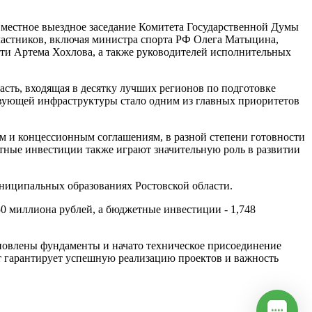
вместное выездное заседание Комитета Государственной Думы
частников, включая министра спорта РФ Олега Матыцина,
сти Артема Хохлова, а также руководителей исполнительных
асть, входящая в десятку лучших регионов по подготовке
ствующей инфраструктуры стало одним из главных приоритетов
ам и концессионным соглашениям, в разной степени готовности
стные инвестиции также играют значительную роль в развитии
униципальных образованиях Ростовской области.
0 миллиона рублей, а бюджетные инвестиции - 1,748
тановлены фундаменты и начато техническое присоединение
от гарантирует успешную реализацию проектов и важность