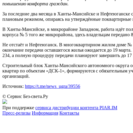
повышению комфорта граждан.
За последние два месяца в Ханты-Мансийске и Нефтеюганске со
плановым режимом, опираясь на утверждённые поквартирные 
В Ханты-Мансийске, в микрорайоне Западном, работа идёт полн
корпуса № 5 того же микрорайона, здесь владельцам передано 8
Не отстаёт и Нефтеюганск. В многоквартирном жилом доме № 4
окончание передачи оставшегося жилья ожидается до 19 марта.
234, а полную процедуру передачи планируют завершить до 17 
Строительный блок Ханты-Мансийского автономного округа ос
квартир по объектам «ДСК-1», формируются с обязательным у
организаций.
Источник:
https://t.me/news_ugra/39556
© Сервис Без-света.Ру
При поддержке
сервиса дистрибуции контента PIAR.IM
Пресс-релизы
Информация
Контакты