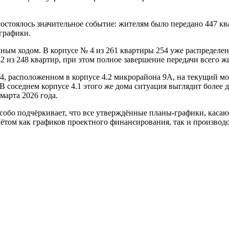
стоялось значительное событие: жителям было передано 447 ква
графики.
ым ходом. В корпусе № 4 из 261 квартиры 254 уже распределены 
2 из 248 квартир, при этом полное завершение передачи всего жи
, расположенном в корпусе 4.2 микрорайона 9А, на текущий мо
 В соседнем корпусе 4.1 этого же дома ситуация выглядит более
марта 2026 года.
обо подчёркивает, что все утверждённые планы-графики, касаю
чётом как графиков проектного финансирования, так и произво